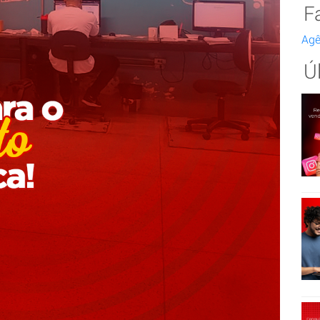
F
Agê
Ú