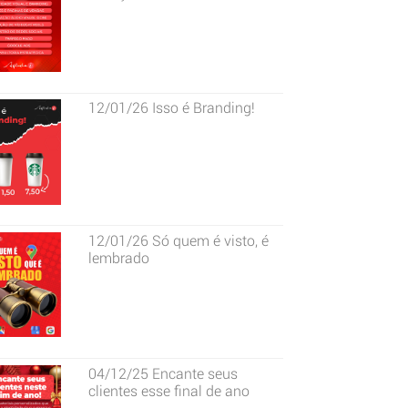
12/01/26
Isso é Branding!
12/01/26
Só quem é visto, é
lembrado
04/12/25
Encante seus
clientes esse final de ano