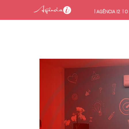
(CU
AGÊNCIA I2
O