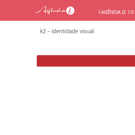
(CU
AGÊNCIA I2
O
k2 - identidade visual