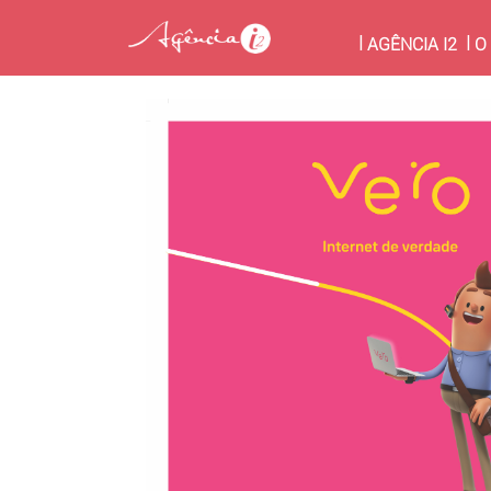
(CU
AGÊNCIA I2
O