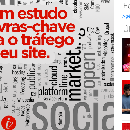
F
Agê
Ú