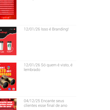
12/01/26
Isso é Branding!
12/01/26
Só quem é visto, é
lembrado
04/12/25
Encante seus
clientes esse final de ano