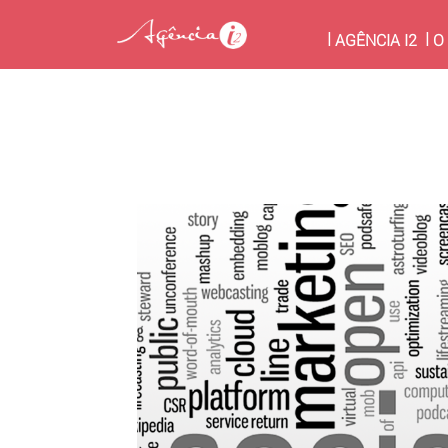
(CU
AGÊNCIA I2
O