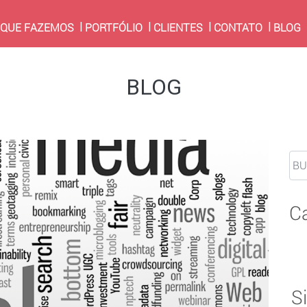
RRENT)
 QUE FAZEMOS
PORTFÓLIO
CLIENTES
CONTATO
BLOG
BLOG
C
S