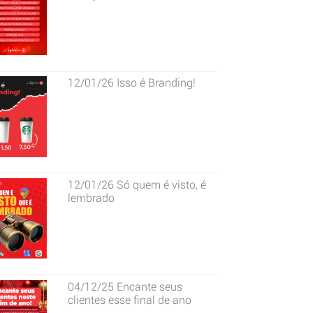
12/01/26
Isso é Branding!
12/01/26
Só quem é visto, é
lembrado
04/12/25
Encante seus
clientes esse final de ano