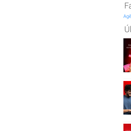
F
Agê
Ú