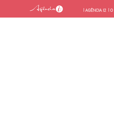
(CU
AGÊNCIA I2
O